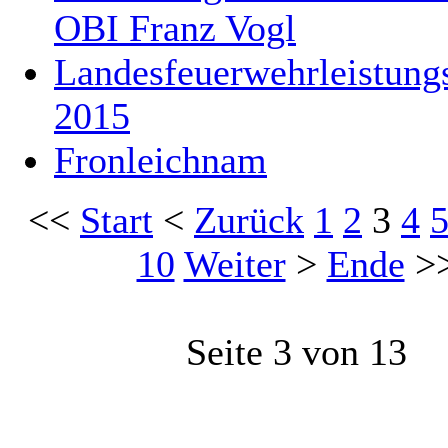
OBI Franz Vogl
Landesfeuerwehrleistun
2015
Fronleichnam
<<
Start
<
Zurück
1
2
3
4
10
Weiter
>
Ende
>
Seite 3 von 13